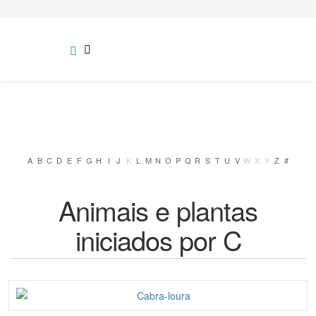
A
B
C
D
E
F
G
H
I
J
K
L
M
N
O
P
Q
R
S
T
U
V
W
X
Y
Z
#
Animais e plantas
iniciados por C