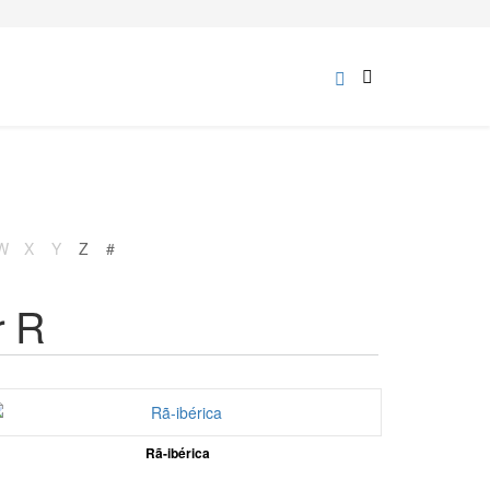
W
X
Y
Z
#
r R
Rã-ibérica