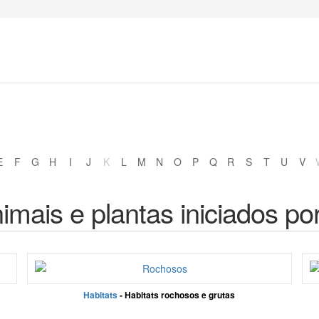
E
F
G
H
I
J
K
L
M
N
O
P
Q
R
S
T
U
V
imais e plantas iniciados po
Habitats
- Habitats rochosos e grutas