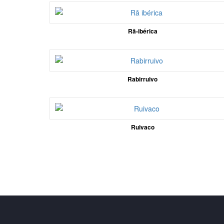
Rã-ibérica
Rabirruivo
Ruivaco