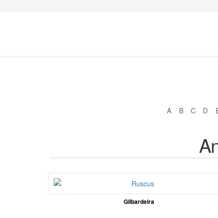
A
B
C
D
An
Gilbardeira