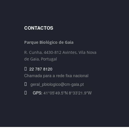
CONTACTOS
Parque Biológico de Gaia
R. Cunha,
4430-812 Avintes, Vila Nova
de Gaia, Portugal
22 787 8120
Chamada para a rede fixa nacional
geral_pbiologico@cm-gaia.pt
GPS:
41°05'49.5"N 8°33'21.9"W