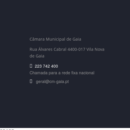
Câmara Municipal de Gaia
Rua Álvares Cabral 4400-017 Vila Nova
de Gaia
223 742 400
Chamada para a rede fixa nacional
geral@cm-gaia.pt