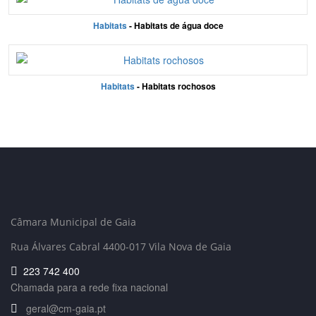
Habitats
- Habitats de água doce
Habitats
- Habitats rochosos
Câmara Municipal de Gaia
Rua Álvares Cabral 4400-017 Vila Nova de Gaia
223 742 400
Chamada para a rede fixa nacional
geral@cm-gaia.pt