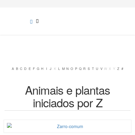
A
B
C
D
E
F
G
H
I
J
K
L
M
N
O
P
Q
R
S
T
U
V
W
X
Y
Z
#
Animais e plantas
iniciados por Z