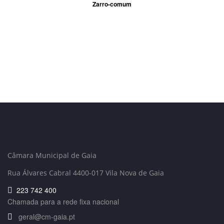
Zarro-comum
Câmara Municipal de Gaia
Rua Álvares Cabral 4400-017 Vila Nova de Gaia
223 742 400
Chamada para a rede fixa nacional
geral@cm-gaia.pt