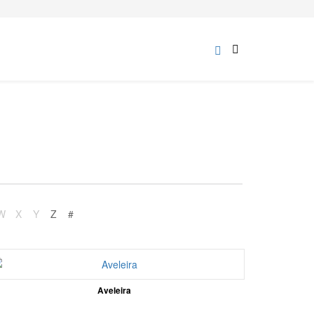
W
X
Y
Z
#
Aveleira