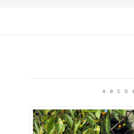
A
B
C
D