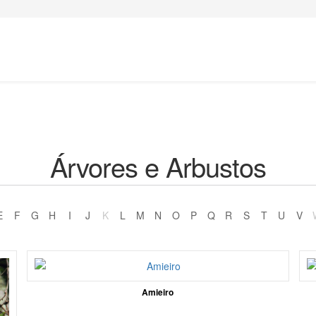
Árvores e Arbustos
E
F
G
H
I
J
K
L
M
N
O
P
Q
R
S
T
U
V
Amieiro