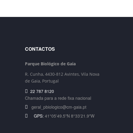
CONTACTOS
Parque Biológico de Gaia
R. Cunha,
4430-812 Avintes, Vila Nova
de Gaia, Portugal
22 787 8120
Chamada para a rede fixa nacional
geral_pbiologico@cm-gaia.pt
GPS:
41°05'49.5"N 8°33'21.9"W