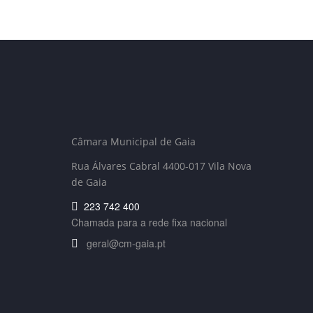
Câmara Municipal de Gaia
Rua Álvares Cabral 4400-017 Vila Nova
de Gaia
223 742 400
Chamada para a rede fixa nacional
geral@cm-gaia.pt