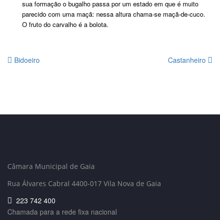
sua formação o bugalho passa por um estado em que é muito
parecido com uma maçã: nessa altura chama-se maçã-de-cuco.
O fruto do carvalho é a bolota.
Bidoeiro
Castanheiro
Câmara Municipal de Gaia
Rua Álvares Cabral 4400-017 Vila Nova de Gaia
223 742 400
Chamada para a rede fixa nacional