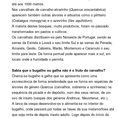
até aos 1000 metros.
Nos carvalhais de carvalho-alvarinho (
Quercus orocantabrica
)
aparecem também outras árvores e arbustos como o pilriteiro
(
Crataegus monogyna
) e o azevinho (
Ilex aquifolium
).
A maioria destes bosques, muito produtivos, foram no passado
transformados em pastos e cultivos.
Os carvalhais distribuem-se pelo Noroeste de Portugal, sendo as
serras da Estrela e Lousã o seu limite Sul e as serras da Peneda,
Amarela, Gerês, Cabreira, Marão, Montemuro e Caramulo o seu
limite para leste. De forma pontual pode aparecer mais a sul, em
locais onde a humidade o permita.
Sabia que o bugalho ou galha não é o fruto do carvalho?
Chama-se bugalho à galha que se apresenta como uma
excrescência de forma arredondada que se forma em espécies de
árvores do género
Quercus
(carvalhos, sobreiros e azinheiras) na
sequência da picada e do depósito, num dos seus ramos, de um
ovo de inseto (vespas dos géneros
Andricus, Neuroterus
, etc.).
A larva da vespa desenvolve-se e alimenta-se no interior do
bugalho, onde passará por todas as fases da sua metamorfose até
que seja ninfa de depois inseto adulto. Logo depois do início da