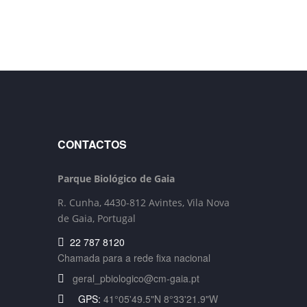
CONTACTOS
Parque Biológico de Gaia
R. Cunha,
4430-812 Avintes, Vila Nova
de Gaia, Portugal
22 787 8120
Chamada para a rede fixa nacional
geral_pbiologico@cm-gaia.pt
GPS:
41°05'49.5"N 8°33'21.9"W