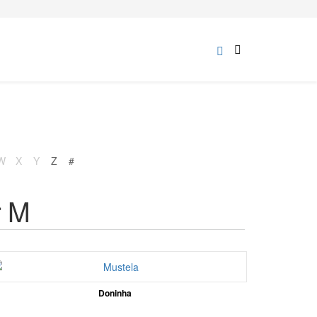
W
X
Y
Z
#
r M
Doninha