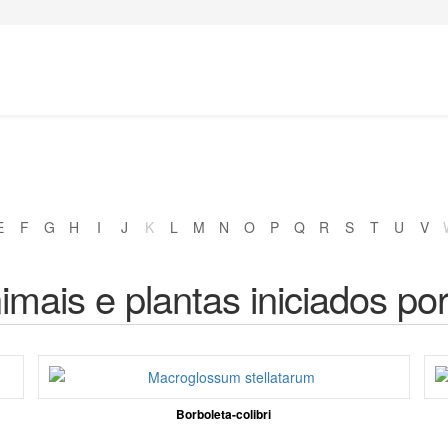
E
F
G
H
I
J
K
L
M
N
O
P
Q
R
S
T
U
V
imais e plantas iniciados po
Borboleta-colibri