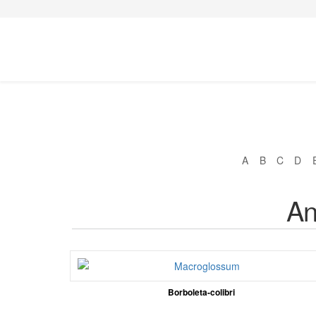
A
B
C
D
An
Borboleta-colibri