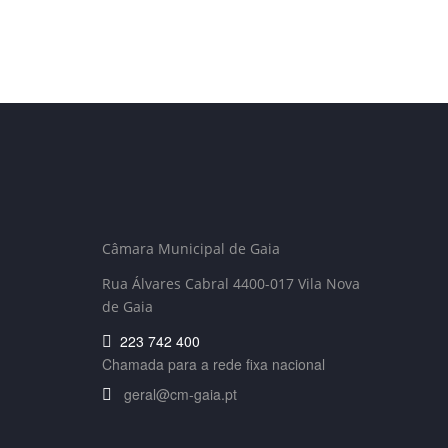
Câmara Municipal de Gaia
Rua Álvares Cabral 4400-017 Vila Nova
de Gaia
223 742 400
Chamada para a rede fixa nacional
geral@cm-gaia.pt