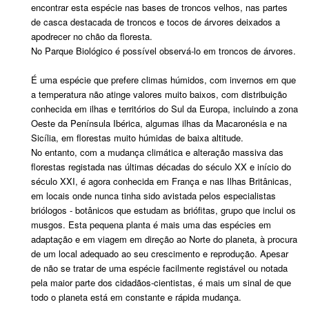
encontrar esta espécie nas bases de troncos velhos, nas partes
de casca destacada de troncos e tocos de árvores deixados a
apodrecer no chão da floresta.
No Parque Biológico é possível observá-lo em troncos de árvores.
É uma espécie que prefere climas húmidos, com invernos em que
a temperatura não atinge valores muito baixos, com distribuição
conhecida em ilhas e territórios do Sul da Europa, incluindo a zona
Oeste da Península Ibérica, algumas ilhas da Macaronésia e na
Sicília, em florestas muito húmidas de baixa altitude.
No entanto, com a mudança climática e alteração massiva das
florestas registada nas últimas décadas do século XX e início do
século XXI, é agora conhecida em França e nas Ilhas Britânicas,
em locais onde nunca tinha sido avistada pelos especialistas
briólogos - botânicos que estudam as briófitas, grupo que inclui os
musgos. Esta pequena planta é mais uma das espécies em
adaptação e em viagem em direção ao Norte do planeta, à procura
de um local adequado ao seu crescimento e reprodução. Apesar
de não se tratar de uma espécie facilmente registável ou notada
pela maior parte dos cidadãos-cientistas, é mais um sinal de que
todo o planeta está em constante e rápida mudança.