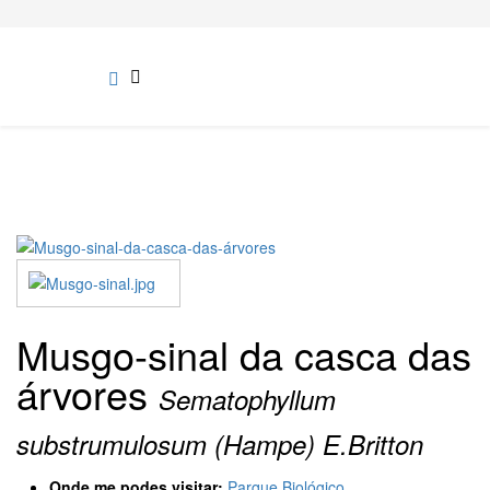
Musgo-sinal da casca das
árvores
Sematophyllum
substrumulosum (Hampe) E.Britton
Onde me podes visitar:
Parque Biológico