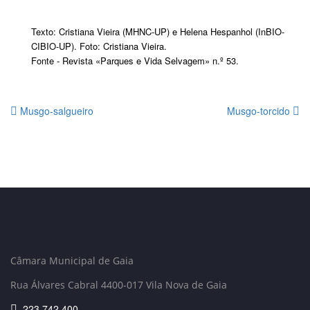
Texto: Cristiana Vieira (MHNC-UP) e Helena Hespanhol (InBIO-
CIBIO-UP). Foto: Cristiana Vieira.
Fonte - Revista «Parques e Vida Selvagem» n.º 53.
Musgo-salgueiro
Musgo-torcido
Câmara Municipal de Gaia
Rua Álvares Cabral 4400-017 Vila Nova de Gaia
223 742 400