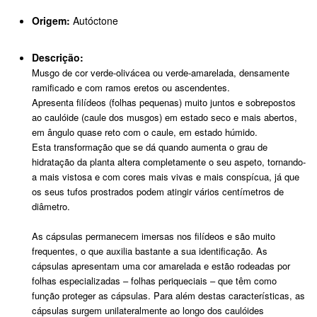
Origem:
Autóctone
Descrição:
Musgo de cor verde-olivácea ou verde-amarelada, densamente
ramificado e com ramos eretos ou ascendentes.
Apresenta filídeos (folhas pequenas) muito juntos e sobrepostos
ao caulóide (caule dos musgos) em estado seco e mais abertos,
em ângulo quase reto com o caule, em estado húmido.
Esta transformação que se dá quando aumenta o grau de
hidratação da planta altera completamente o seu aspeto, tornando-
a mais vistosa e com cores mais vivas e mais conspícua, já que
os seus tufos prostrados podem atingir vários centímetros de
diâmetro.
As cápsulas permanecem imersas nos filídeos e são muito
frequentes, o que auxilia bastante a sua identificação. As
cápsulas apresentam uma cor amarelada e estão rodeadas por
folhas especializadas – folhas periqueciais – que têm como
função proteger as cápsulas. Para além destas características, as
cápsulas surgem unilateralmente ao longo dos caulóides