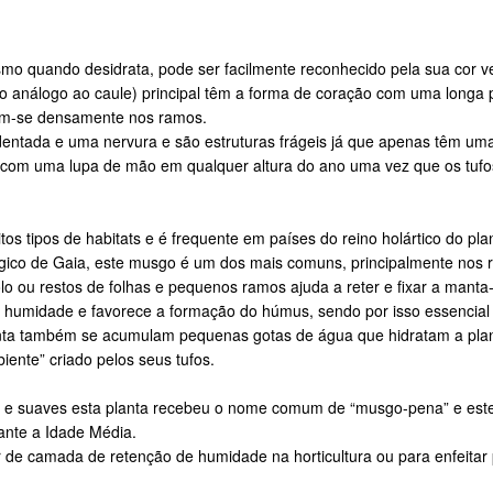
 quando desidrata, pode ser facilmente reconhecido pela sua cor ver
gão análogo ao caule) principal têm a forma de coração com uma longa
em-se densamente nos ramos.
entada e uma nervura e são estruturas frágeis já que apenas têm uma
 com uma lupa de mão em qualquer altura do ano uma vez que os tufos
os tipos de habitats e é frequente em países do reino holártico do pl
gico de Gaia, este musgo é um dos mais comuns, principalmente nos 
lo ou restos de folhas e pequenos ramos ajuda a reter e fixar a mant
 humidade e favorece a formação do húmus, sendo por isso essencial 
 planta também se acumulam pequenas gotas de água que hidratam a p
iente” criado pelos seus tufos.
s e suaves esta planta recebeu o nome comum de “musgo-pena” e este
ante a Idade Média.
 de camada de retenção de humidade na horticultura ou para enfeitar 