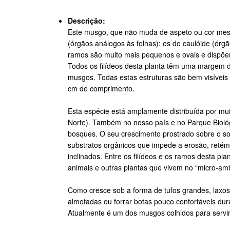
Descrição:
Este musgo, que não muda de aspeto ou cor mesmo
(órgãos análogos às folhas): os do caulóide (ór
ramos são muito mais pequenos e ovais e dispõ
Todos os filídeos desta planta têm uma margem d
musgos. Todas estas estruturas são bem visíveis
cm de comprimento.
Esta espécie está amplamente distribuída por muit
Norte). Também no nosso país e no Parque Bioló
bosques. O seu crescimento prostrado sobre o so
substratos orgânicos que impede a erosão, retém
inclinados. Entre os filídeos e os ramos desta
animais e outras plantas que vivem no “micro-amb
Como cresce sob a forma de tufos grandes, laxo
almofadas ou forrar botas pouco confortáveis dur
Atualmente é um dos musgos colhidos para servir