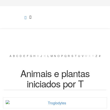
A
B
C
D
E
F
G
H
I
J
K
L
M
N
O
P
Q
R
S
T
U
V
W
X
Y
Z
#
Animais e plantas
iniciados por T