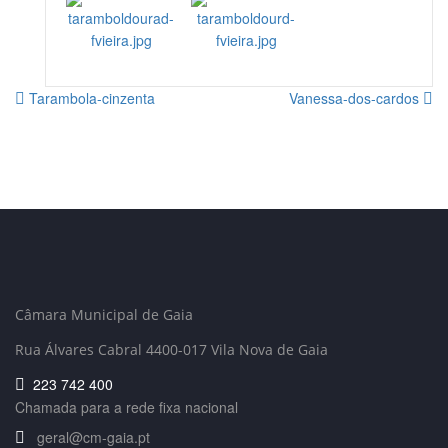
Tarambola-cinzenta
Vanessa-dos-cardos
Câmara Municipal de Gaia
Rua Álvares Cabral 4400-017 Vila Nova de Gaia
223 742 400
Chamada para a rede fixa nacional
geral@cm-gaia.pt