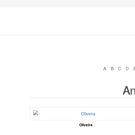
A
B
C
D
An
Oliveira