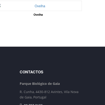
Ovelha
CONTACTOS
Parque Biológico de Gaia
R. Cunha,
4430-812 Avintes, Vila Nova
de Gaia, Portugal