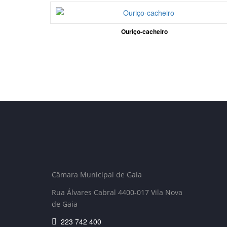
Ouriço-cacheiro
Câmara Municipal de Gaia
Rua Álvares Cabral 4400-017 Vila Nova
de Gaia
223 742 400