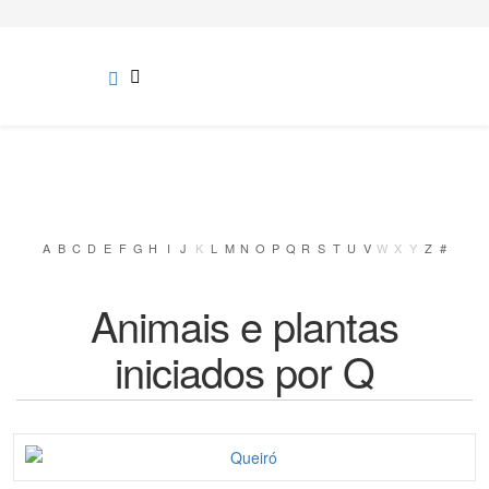
A
B
C
D
E
F
G
H
I
J
K
L
M
N
O
P
Q
R
S
T
U
V
W
X
Y
Z
#
Animais e plantas
iniciados por Q