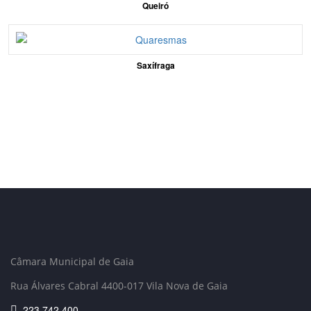
Queiró
Saxífraga
Câmara Municipal de Gaia
Rua Álvares Cabral 4400-017 Vila Nova de Gaia
223 742 400