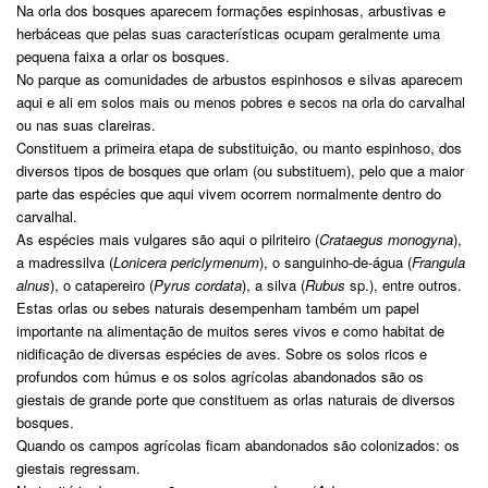
Na orla dos bosques aparecem formações espinhosas, arbustivas e
herbáceas que pelas suas características ocupam geralmente uma
pequena faixa a orlar os bosques.
No parque as comunidades de arbustos espinhosos e silvas aparecem
aqui e ali em solos mais ou menos pobres e secos na orla do carvalhal
ou nas suas clareiras.
Constituem a primeira etapa de substituição, ou manto espinhoso, dos
diversos tipos de bosques que orlam (ou substituem), pelo que a maior
parte das espécies que aqui vivem ocorrem normalmente dentro do
carvalhal.
As espécies mais vulgares são aqui o pilriteiro (
Crataegus monogyna
),
a madressilva (
Lonicera periclymenum
), o sanguinho-de-água (
Frangula
alnus
), o catapereiro (
Pyrus cordata
), a silva (
Rubus
sp.), entre outros.
Estas orlas ou sebes naturais desempenham também um papel
importante na alimentação de muitos seres vivos e como habitat de
nidificação de diversas espécies de aves. Sobre os solos ricos e
profundos com húmus e os solos agrícolas abandonados são os
giestais de grande porte que constituem as orlas naturais de diversos
bosques.
Quando os campos agrícolas ficam abandonados são colonizados: os
giestais regressam.