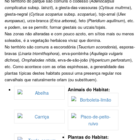
No território do parque são comuns o codesso (
Adenocarpus
complicatus
subsp.
lainzii
), a giesta-das-vassouras (
Cytisus multrms
),
giesta-negral (
Cytisus scoparius
subsp.
scoparius
), tojo-arnal (
Ulex
europaeus
), urze-branca (
Erica arborea
), feto (
Pteridium aquilinum
), etc.
e podem, se se permitir, formar giestais ou urzais/tojais.
Nas zonas não alteradas e com pouco azoto, em sítios mais ou menos
soleados, é a vegetação herbácea vivaz que domina.
No território são comuns a escorodónia (
Teucrium scorodonia
), esporas-
bravas (
Linaria triornithophora
), erva-pombinha (
Aquilegia vulgaris
dichroa
),
Omphalodes nitida
, erva-de-são-joão (
Hypericum perforatum
),
etc. Como acontece com as orlas espinhosas, a generalidade das
plantas típicas destes habitats possui uma presença regular nos
carvalhais que naturalmente orlam (ou substituem).
Animais do Habitat:
Plantas do Habitat: