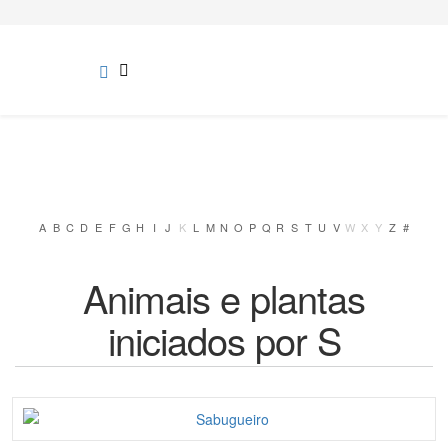
A
B
C
D
E
F
G
H
I
J
K
L
M
N
O
P
Q
R
S
T
U
V
W
X
Y
Z
#
Animais e plantas
iniciados por S