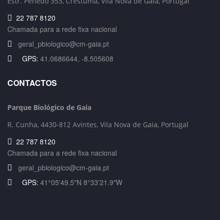
Estr. Penedo 353,
Crestuma, Vila Nova de Gaia, Portugal
22 787 8120
Chamada para a rede fixa nacional
geral_pbiologico@cm-gaia.pt
GPS:
41.0686644, -8.505608
CONTACTOS
Parque Biológico de Gaia
R. Cunha,
4430-812 Avintes, Vila Nova de Gaia, Portugal
22 787 8120
Chamada para a rede fixa nacional
geral_pbiologico@cm-gaia.pt
GPS:
41°05'49.5"N 8°33'21.9"W