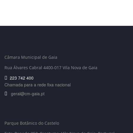
Câmara Municipal de Gaia
Rua Álvares Cabral 4400-017 Vila Nova de Gaia
223 742 400
Chamada para a rede fixa nacional
geral@cm-gaia.pt
Parque Botânico do Castelo