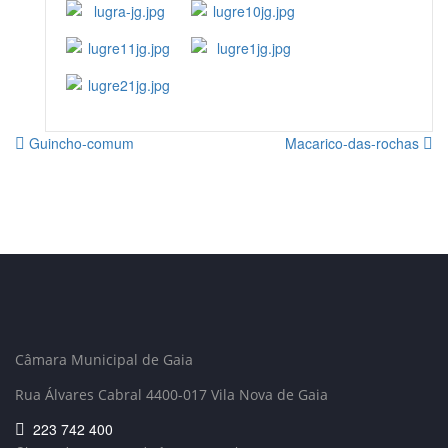
Guincho-comum
Macarico-das-rochas
Câmara Municipal de Gaia
Rua Álvares Cabral 4400-017 Vila Nova de Gaia
223 742 400