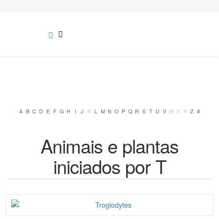
A
B
C
D
E
F
G
H
I
J
K
L
M
N
O
P
Q
R
S
T
U
V
W
X
Y
Z
#
Animais e plantas
iniciados por T