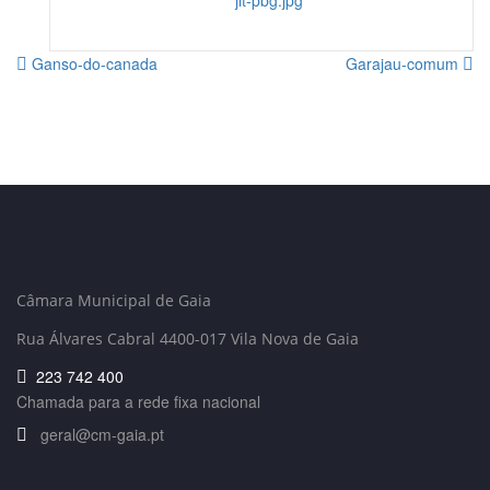
Ganso-do-canada
Garajau-comum
Câmara Municipal de Gaia
Rua Álvares Cabral 4400-017 Vila Nova de Gaia
223 742 400
Chamada para a rede fixa nacional
geral@cm-gaia.pt