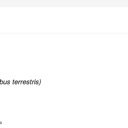
us terrestris)
o