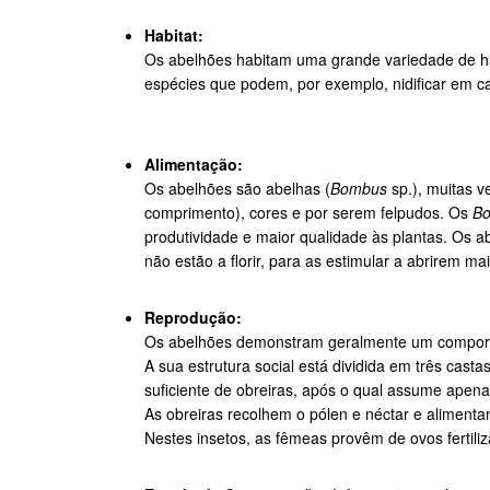
Habitat:
Os abelhões habitam uma grande variedade de habi
espécies que podem, por exemplo, nidificar em c
Alimentação:
Os abelhões são abelhas (
Bombus
sp.), muitas v
comprimento), cores e por serem felpudos. Os
B
produtividade e maior qualidade às plantas. Os a
não estão a florir, para as estimular a abrirem ma
Reprodução:
Os abelhões demonstram geralmente um comportame
A sua estrutura social está dividida em três cast
suficiente de obreiras, após o qual assume apen
As obreiras recolhem o pólen e néctar e alimenta
Nestes insetos, as fêmeas provêm de ovos fertili