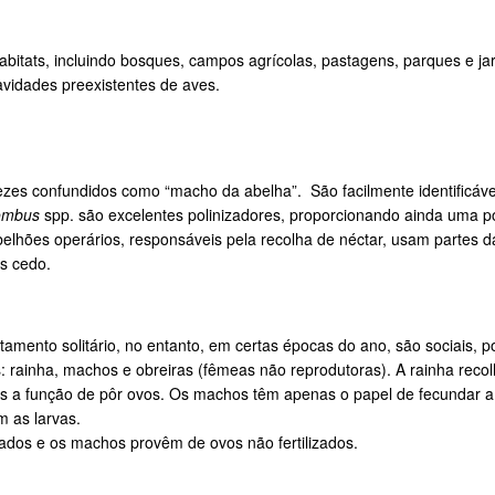
tats, incluindo bosques, campos agrícolas, pastagens, parques e jardi
avidades preexistentes de aves.
ezes confundidos como “macho da abelha”. São facilmente identificá
ombus
spp. são excelentes polinizadores, proporcionando ainda uma po
belhões operários, responsáveis pela recolha de néctar, usam partes d
is cedo.
nto solitário, no entanto, em certas épocas do ano, são sociais, po
as: rainha, machos e obreiras (fêmeas não reprodutoras). A rainha reco
as a função de pôr ovos. Os machos têm apenas o papel de fecundar a
m as larvas.
zados e os machos provêm de ovos não fertilizados.