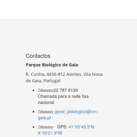
Contactos
Parque Biológico de Gaia
R. Cunha,
4430-812 Avintes, Vila Nova
de Gaia, Portugal
22 787 8120
dummy
Chamada para a rede fixa
nacional
geral_pbiologico@cm-
dummy
gaia.pt
GPS:
41°05'49.5"N
dummy
8°33'21.9"W