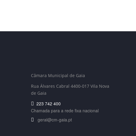
Câmara Municipal de Gaia
Rua Álvares Cabral 4400-017 Vila Nova
de Gaia
223 742 400
Chamada para a rede fixa nacional
geral@cm-gaia.pt