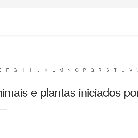
E
F
G
H
I
J
K
L
M
N
O
P
Q
R
S
T
U
V
imais e plantas iniciados po