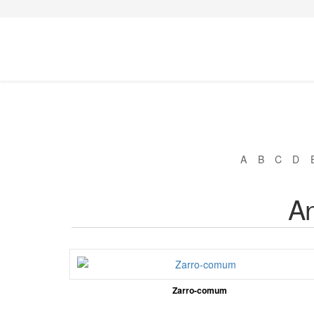
A
B
C
D
An
Zarro-comum