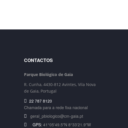
CONTACTOS
Parque Biológico de Gaia
R. Cunha,
4430-812 Avintes, Vila Nova
de Gaia, Portugal
22 787 8120
Chamada para a rede fixa nacional
geral_pbiologico@cm-gaia.pt
GPS:
41°05'49.5"N 8°33'21.9"W