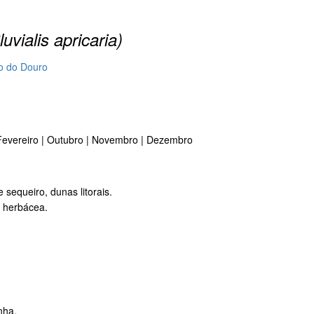
luvialis apricaria)
io do Douro
 Fevereiro | Outubro | Novembro | Dezembro
e sequeiro, dunas litorais.
o herbácea.
nha.