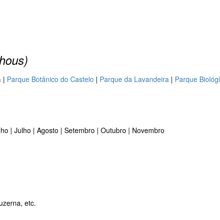
thous)
a
|
Parque Botânico do Castelo
|
Parque da Lavandeira
|
Parque Biológ
nho | Julho | Agosto | Setembro | Outubro | Novembro
uzerna, etc.