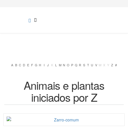
A
B
C
D
E
F
G
H
I
J
K
L
M
N
O
P
Q
R
S
T
U
V
W
X
Y
Z
#
Animais e plantas
iniciados por Z