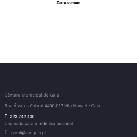
Zarro-comum
Câmara Municipal de Gaia
Rua Álvares Cabral 4400-017 Vila Nova de Gaia
223 742 400
Chamada para a rede fixa nacional
geral@cm-gaia.pt