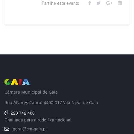
Partilhe este evento
Câmara Municipal de Gaia
Rua Álvares Cabral 4400-017 Vila Nova de Gaia
223 742 400
Chamada para a rede fixa nacional
geral@cm-gaia.pt