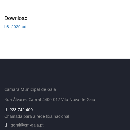
Download
b8_2020.pdf
Câmara Municipal de Gaia
Rua Álvares Cabral 4400-017 Vila Nova de Gaia
223 742 400
Chamada para a rede fixa nacional
geral@cm-gaia.pt