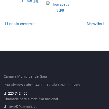
Libelula-esmeralda
Maravilha
Câmara Municipal de Gaia
Rua Álvares Cabral 4400-017 Vila Nova de Gaia
223 742 400
Chamada para a rede fixa nacional
geral@cm-gaia.pt