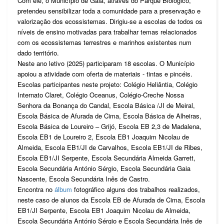
Com ele, o Município de Gaia, através do Parque Biológico,
pretendeu sensibilizar toda a comunidade para a preservação e
valorização dos ecossistemas. Dirigiu-se a escolas de todos os
níveis de ensino motivadas para trabalhar temas relacionados
com os ecossistemas terrestres e marinhos existentes num
dado território.
Neste ano letivo (2025) participaram 18 escolas. O Município
apoiou a atividade com oferta de materiais - tintas e pincéis.
Escolas participantes neste projeto: Colégio Heliântia, Colégio
Internato Claret, Colégio Oceanus, Colégio-Creche Nossa
Senhora da Bonança do Candal, Escola Básica /JI de Meiral,
Escola Básica de Afurada de Cima, Escola Básica de Alheiras,
Escola Básica de Loureiro – Grijó, Escola EB 2,3 de Madalena,
Escola EB1 de Loureiro 2, Escola EB1 Joaquim Nicolau de
Almeida, Escola EB1/JI de Carvalhos, Escola EB1/JI de Ribes,
Escola EB1/JI Serpente, Escola Secundária Almeida Garrett,
Escola Secundária António Sérgio, Escola Secundária Gaia
Nascente, Escola Secundária Inês de Castro.
Encontra no
álbum
fotográfico alguns dos trabalhos realizados,
neste caso de alunos da Escola EB de Afurada de Cima, Escola
EB1/JI Serpente, Escola EB1 Joaquim Nicolau de Almeida,
Escola Secundária António Sérgio e Escola Secundária Inês de