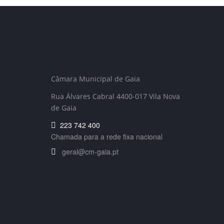
Câmara Municipal de Gaia
Rua Álvares Cabral 4400-017 Vila Nova
de Gaia
223 742 400
Chamada para a rede fixa nacional
geral@cm-gaia.pt