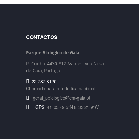
CONTACTOS
Parque Biológico de Gaia
R. Cunha,
4430-812 Avintes, Vila Nova
de Gaia, Portugal
22 787 8120
Chamada para a rede fixa nacional
geral_pbiologico@cm-gaia.pt
GPS:
41°05'49.5"N 8°33'21.9"W