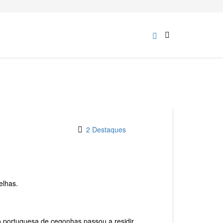
2 Destaques
elhas.
 portuguesa de cegonhas passou a residir