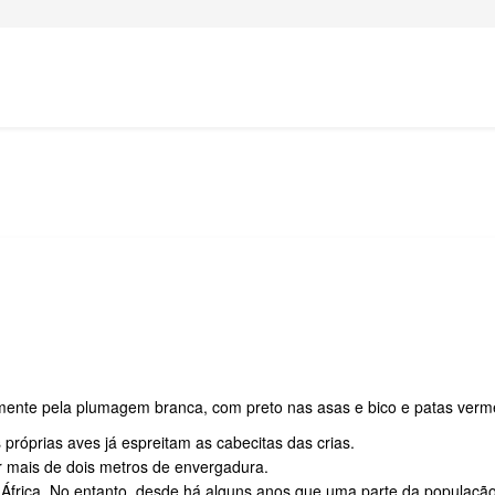
mente pela plumagem branca, com preto nas asas e bico e patas verm
 próprias aves já espreitam as cabecitas das crias.
r mais de dois metros de envergadura.
África. No entanto, desde há alguns anos que uma parte da população