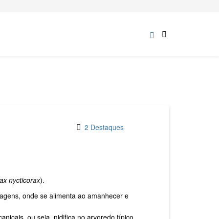
2 Destaques
ax nycticorax
).
rragens, onde se alimenta ao amanhecer e
içais, ou seja, nidifica no arvoredo típico