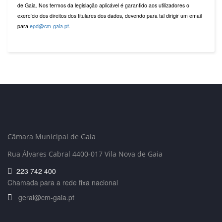
de Gaia. Nos termos da legislação aplicável é garantido aos utilizadores o
exercício dos direitos dos titulares dos dados, devendo para tal dirigir um email
para
epd@cm-gaia.pt
.
Câmara Municipal de Gaia
Rua Álvares Cabral 4400-017 Vila Nova de Gaia
223 742 400
Chamada para a rede fixa nacional
geral@cm-gaia.pt