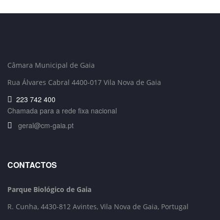
Câmara Municipal de Gaia
Rua Álvares Cabral 4400-017 Vila Nova de Gaia
223 742 400
Chamada para a rede fixa nacional
geral@cm-gaia.pt
CONTACTOS
Parque Biológico de Gaia
R. Cunha,
4430-812 Avintes, Vila Nova de Gaia, Portugal