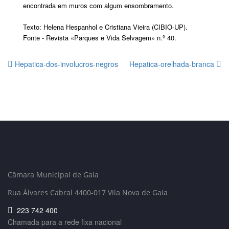
encontrada em muros com algum ensombramento.
Texto: Helena Hespanhol e Cristiana Vieira (CIBIO-UP).
Fonte - Revista «Parques e Vida Selvagem» n.º 40.
Hepatica-dos-involucros-negros
Hepatica-orelhada-branca
Câmara Municipal de Gaia
Rua Álvares Cabral 4400-017 Vila Nova de Gaia
223 742 400
Chamada para a rede fixa nacional