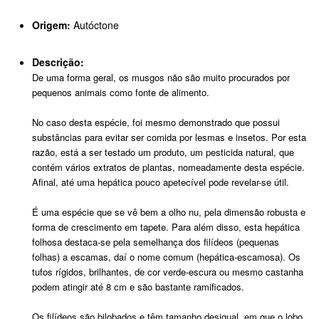
Origem:
Autóctone
Descrição:
De uma forma geral, os musgos não são muito procurados por
pequenos animais como fonte de alimento.
No caso desta espécie, foi mesmo demonstrado que possui
substâncias para evitar ser comida por lesmas e insetos. Por esta
razão, está a ser testado um produto, um pesticida natural, que
contém vários extratos de plantas, nomeadamente desta espécie.
Afinal, até uma hepática pouco apetecível pode revelar-se útil.
É uma espécie que se vê bem a olho nu, pela dimensão robusta e
forma de crescimento em tapete. Para além disso, esta hepática
folhosa destaca-se pela semelhança dos filídeos (pequenas
folhas) a escamas, daí o nome comum (hepática-escamosa). Os
tufos rígidos, brilhantes, de cor verde-escura ou mesmo castanha
podem atingir até 8 cm e são bastante ramificados.
Os filídeos são bilobados e têm tamanho desigual, em que o lobo