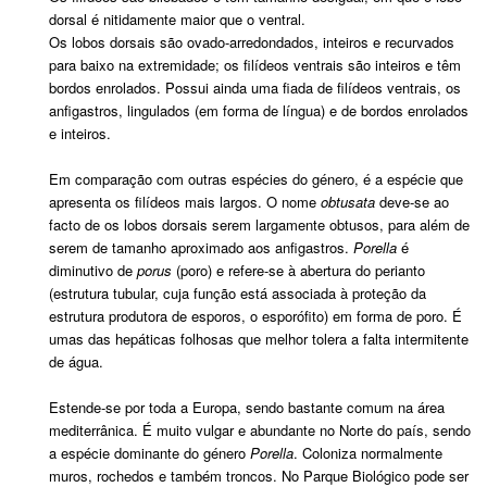
dorsal é nitidamente maior que o ventral.
Os lobos dorsais são ovado-arredondados, inteiros e recurvados
para baixo na extremidade; os filídeos ventrais são inteiros e têm
bordos enrolados. Possui ainda uma fiada de filídeos ventrais, os
anfigastros, lingulados (em forma de língua) e de bordos enrolados
e inteiros.
Em comparação com outras espécies do género, é a espécie que
apresenta os filídeos mais largos. O nome
obtusata
deve-se ao
facto de os lobos dorsais serem largamente obtusos, para além de
serem de tamanho aproximado aos anfigastros.
Porella
é
diminutivo de
porus
(poro) e refere-se à abertura do perianto
(estrutura tubular, cuja função está associada à proteção da
estrutura produtora de esporos, o esporófito) em forma de poro. É
umas das hepáticas folhosas que melhor tolera a falta intermitente
de água.
Estende-se por toda a Europa, sendo bastante comum na área
mediterrânica. É muito vulgar e abundante no Norte do país, sendo
a espécie dominante do género
Porella
. Coloniza normalmente
muros, rochedos e também troncos. No Parque Biológico pode ser