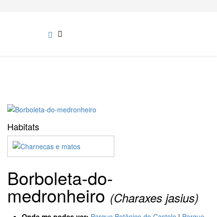
Habitats
Borboleta-do-
medronheiro
(Charaxes jasius)
Onde me podes ver:
Parque Botânico do Castelo
|
Parque