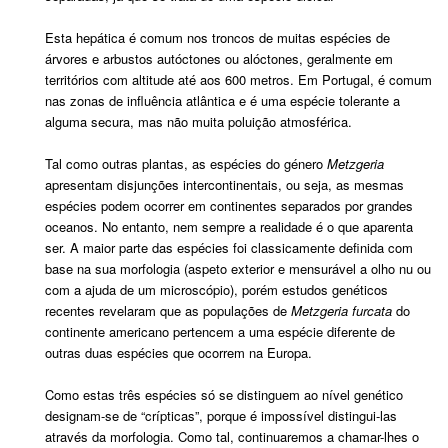
Esta hepática é comum nos troncos de muitas espécies de
árvores e arbustos autóctones ou alóctones, geralmente em
territórios com altitude até aos 600 metros. Em Portugal, é comum
nas zonas de influência atlântica e é uma espécie tolerante a
alguma secura, mas não muita poluição atmosférica.
Tal como outras plantas, as espécies do género
Metzgeria
apresentam disjunções intercontinentais, ou seja, as mesmas
espécies podem ocorrer em continentes separados por grandes
oceanos. No entanto, nem sempre a realidade é o que aparenta
ser. A maior parte das espécies foi classicamente definida com
base na sua morfologia (aspeto exterior e mensurável a olho nu ou
com a ajuda de um microscópio), porém estudos genéticos
recentes revelaram que as populações de
Metzgeria furcata
do
continente americano pertencem a uma espécie diferente de
outras duas espécies que ocorrem na Europa.
Como estas três espécies só se distinguem ao nível genético
designam-se de “crípticas”, porque é impossível distingui-las
através da morfologia. Como tal, continuaremos a chamar-lhes o