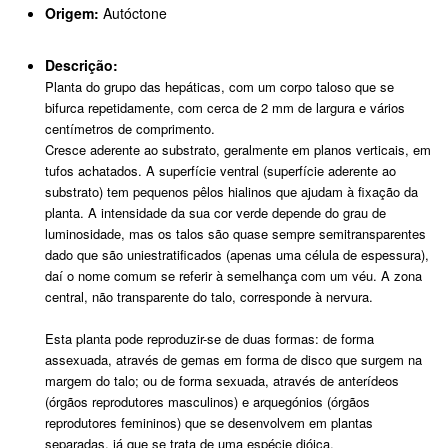
Origem:
Autóctone
Descrição:
Planta do grupo das hepáticas, com um corpo taloso que se
bifurca repetidamente, com cerca de 2 mm de largura e vários
centímetros de comprimento.
Cresce aderente ao substrato, geralmente em planos verticais, em
tufos achatados. A superfície ventral (superfície aderente ao
substrato) tem pequenos pêlos hialinos que ajudam à fixação da
planta. A intensidade da sua cor verde depende do grau de
luminosidade, mas os talos são quase sempre semitransparentes
dado que são uniestratificados (apenas uma célula de espessura),
daí o nome comum se referir à semelhança com um véu. A zona
central, não transparente do talo, corresponde à nervura.
Esta planta pode reproduzir-se de duas formas: de forma
assexuada, através de gemas em forma de disco que surgem na
margem do talo; ou de forma sexuada, através de anterídeos
(órgãos reprodutores masculinos) e arquegónios (órgãos
reprodutores femininos) que se desenvolvem em plantas
separadas, já que se trata de uma espécie dióica.