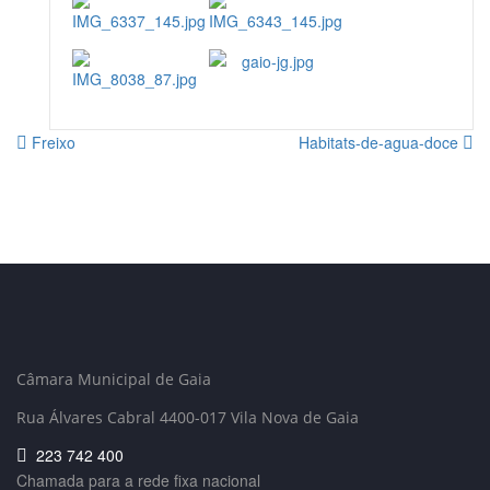
Freixo
Habitats-de-agua-doce
Câmara Municipal de Gaia
Rua Álvares Cabral 4400-017 Vila Nova de Gaia
223 742 400
Chamada para a rede fixa nacional