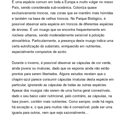
É uma espécie comum em toda a Europa e muito vulgar no nosso
País, sendo considerada sub-oceânica. Coloniza quase
exclusivamente troncos, nas zonas que se mantêm mais húmidas
e também na base de velhos troncos. No Parque Biológico, é
possível observar esta espécie em troncos de diferentes espécies
de árvores. É um musgo que se encontra frequentemente em
núcleos urbanos, sendo moderadamente sensível à poluição
atmosférica. Particularmente, a presença deste musgo indica uma
certa eutrofização do substrato, enriquecido em nutrientes,
especialmente compostos de azoto.
Durante o inverno, é possível observar as cápsulas de cor verde,
ainda jovens ou imaturas, dado que os esporos ainda não estão
prontos para serem libertados. Alguns estudos revelam que o
chapim-azul parece consumir cápsulas imaturas desta espécie em
particular, ignorando as cápsulas de todas as outras espécies.
Apesar dos musgos não serem de uma forma geral comestíveis,
dado o seu baixo valor nutricional, pelo contrário, as cápsulas, na
fase jovem, contêm mais nutrientes. Como sempre, onde há regra,
há exceção e, o que para muitos não é comestível, pode ser uma
iguaria para outros, nem que seja sazonalmente…