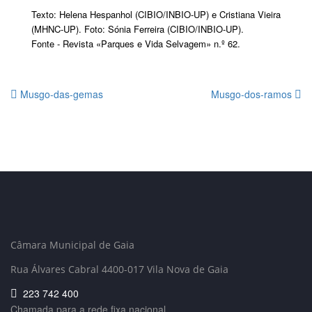
Texto: Helena Hespanhol (CIBIO/INBIO-UP) e Cristiana Vieira
(MHNC-UP). Foto: Sónia Ferreira (CIBIO/INBIO-UP).
Fonte - Revista «Parques e Vida Selvagem» n.º 62.
Musgo-das-gemas
Musgo-dos-ramos
Câmara Municipal de Gaia
Rua Álvares Cabral 4400-017 Vila Nova de Gaia
223 742 400
Chamada para a rede fixa nacional