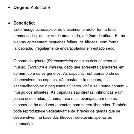
Origem:
Autóctone
Descrição:
Este musgo acrocárpico, de crescimento ereto, forma tufos
arredondados, de cor verde amarelada, até 2cm de altura. Estas
plantas apresentam pequenas folhas, os filídeos, com forma
lanceolada, irregularmente encaracolados em estado seco.
O nome do género (
Dicranoweisia
) combina dois géneros de
musgo,
Dicranum
e
Weissia
, dado que apresenta caracteres em
comum com estes géneros. As cápsulas, estruturas onde se
desenvolvem os esporos, são bastante frequentes,
assemelhando-se a pequenos alfinetes, daí o seu nome comum –
musgo dos alfinetes. As cápsulas são direitas, cilíndricas e um
pouco descoradas, já numa fase mais avançada em que os
esporos estão maduros e prontos para serem libertados. Também
pode reproduzir-se vegetativamente através de gemas que se
desenvolvem na base dos filídeos, detetáveis apenas ao
microscópio.