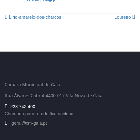
Lirio-amarelo-dos-charcos
Loureiro
Câmara Municipal de Gaia
Rua Álvares Cabral 4400-017 Vila Nova de Gaia
223 742 400
Chamada para a rede fixa nacional
geral@cm-gaia.pt