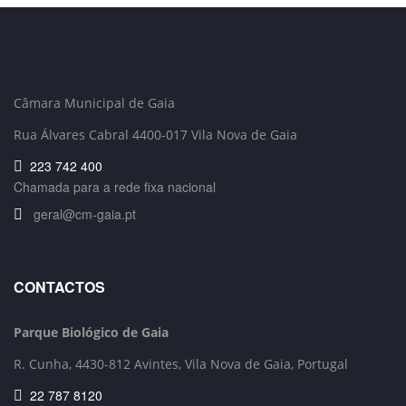
Câmara Municipal de Gaia
Rua Álvares Cabral 4400-017 Vila Nova de Gaia
223 742 400
Chamada para a rede fixa nacional
geral@cm-gaia.pt
CONTACTOS
Parque Biológico de Gaia
R. Cunha,
4430-812 Avintes, Vila Nova de Gaia, Portugal
22 787 8120