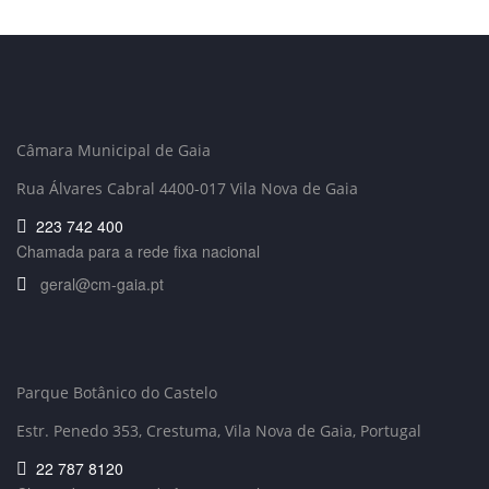
Câmara Municipal de Gaia
Rua Álvares Cabral 4400-017 Vila Nova de Gaia
223 742 400
Chamada para a rede fixa nacional
geral@cm-gaia.pt
Parque Botânico do Castelo
Estr. Penedo 353,
Crestuma, Vila Nova de Gaia, Portugal
22 787 8120