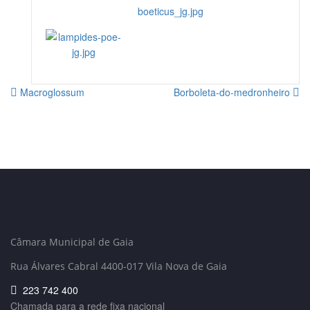
Macroglossum
Borboleta-do-medronheiro
Câmara Municipal de Gaia
Rua Álvares Cabral 4400-017 Vila Nova de Gaia
223 742 400
Chamada para a rede fixa nacional