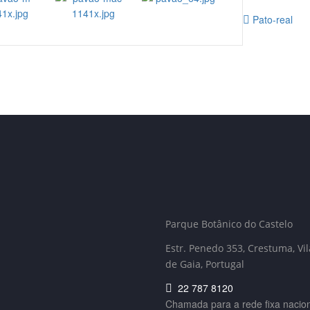
Pato-real
Parque Botânico do Castelo
Estr. Penedo 353,
Crestuma, Vi
de Gaia, Portugal
22 787 8120
Chamada para a rede fixa nacio