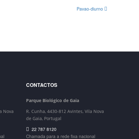
Pavao-diurno
CONTACTOS
Parque Biológico de Gaia
la Nova
R. Cunha,
4430-812 Avintes, Vila Nova
de Gaia, Portugal
22 787 8120
nal
Chamada para a rede fixa nacional