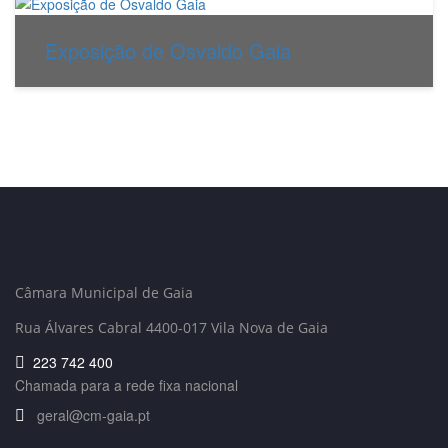
Exposição de Osvaldo Gaia
Câmara Municipal de Gaia
Rua Álvares Cabral 4400-017 Vila Nova de Gaia
223 742 400
Chamada para a rede fixa nacional
geral@cm-gaia.pt