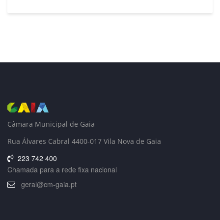
Câmara Municipal de Gaia
Rua Álvares Cabral 4400-017 Vila Nova de Gaia
223 742 400
Chamada para a rede fixa nacional
geral@cm-gaia.pt