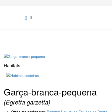
Habitats
Garça-branca-pequena
(Egretta garzetta)
Onde me podes ver:
Reserva Natural do Estuário do Douro