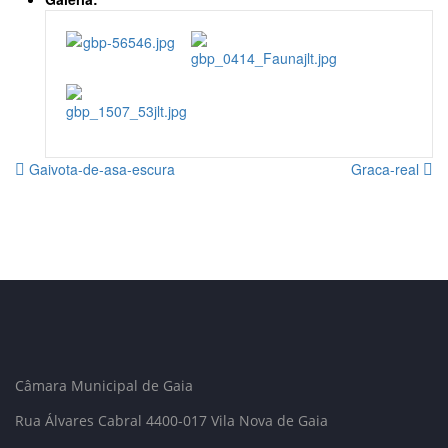
Gaivota-de-asa-escura
Graca-real
Câmara Municipal de Gaia
Rua Álvares Cabral 4400-017 Vila Nova de Gaia