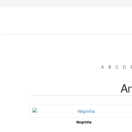
A
B
C
D
An
Negrinha