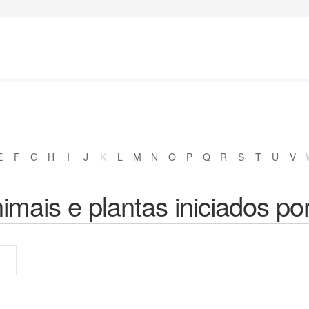
E
F
G
H
I
J
K
L
M
N
O
P
Q
R
S
T
U
V
imais e plantas iniciados po