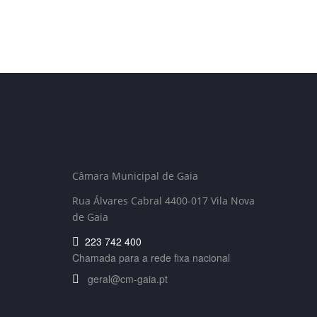
Câmara Municipal de Gaia
Rua Álvares Cabral 4400-017 Vila Nova
de Gaia
223 742 400
Chamada para a rede fixa nacional
geral@cm-gaia.pt