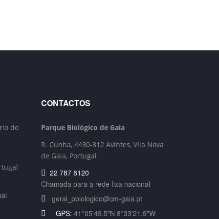
CONTACTOS
rio do
Parque Biológico de Gaia
R. Cunha,
4430-812 Avintes, Vila Nova
de Gaia, Portugal
rtugal
22 787 8120
Chamada para a rede fixa nacional
nal
geral_pbiologico@cm-gaia.pt
GPS:
41°05'49.5"N 8°33'21.9"W