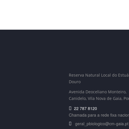
Reserva Natural Local do Estuá
Douro
Avenida Deoceliano Monteiro,
Canidelo
, Vila Nova de Gaia, Po
22 787 8120
Chamada para a rede fixa nacio
geral_pbiologico@cm-gaia.pt